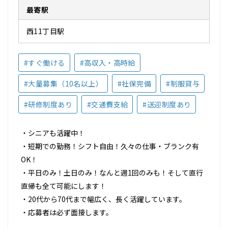
最寄駅
西11丁目駅
#すぐ働ける
#高収入・高時給
#大量募集（10名以上）
#社保完備
#制服貸与
#研修制度あり
#交通費支給
#送迎制度あり
・シニアも活躍中！
・短期での勤務！シフト自由！久々の仕事・ブランク有
OK！
・平日のみ！土日のみ！なんと週1回のみも！そして直行
直帰も全て可能にします！
・20代から70代まで幅広く、長く活躍しています。
・応募者は必ず面接します。